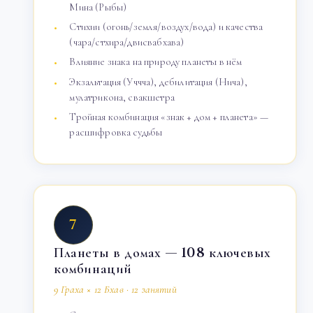
Мина (Рыбы)
Стихии (огонь/земля/воздух/вода) и качества
(чара/стхира/двисвабхава)
Влияние знака на природу планеты в нём
Экзальтация (Уччча), дебилитация (Нича),
мулатрикона, свакшетра
Тройная комбинация «знак + дом + планета» —
расшифровка судьбы
7
Планеты в домах — 108 ключевых
комбинаций
9 Граха × 12 Бхав · 12 занятий