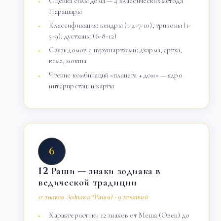
Оценка силы дома — 4 классических метода
Парашары
Классификация: кендры (1-4-7-10), триконы (1-
5-9), дустханы (6-8-12)
Связь домов с пурушартхами: дхарма, артха,
кама, мокша
Чтение комбинаций «планета + дом» — ядро
интерпретации карты
6
12 Раши — знаки зодиака в
ведической традиции
12 знаков Зодиака (Раши) · 9 занятий
Характеристики 12 знаков от Меша (Овен) до