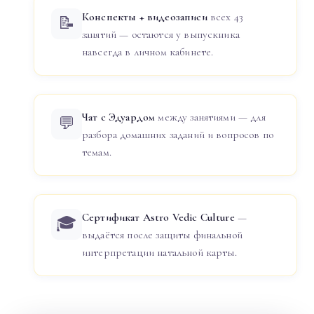
Конспекты + видеозаписи
всех 43
📝
занятий — остаются у выпускника
навсегда в личном кабинете.
Чат с Эдуардом
между занятиями — для
💬
разбора домашних заданий и вопросов по
темам.
Сертификат Astro Vedic Culture
—
🎓
выдаётся после защиты финальной
интерпретации натальной карты.