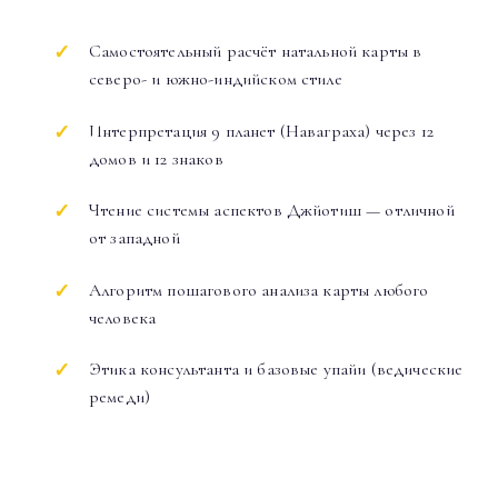
Самостоятельный расчёт натальной карты в
северо- и южно-индийском стиле
Интерпретация 9 планет (Наваграха) через 12
домов и 12 знаков
Чтение системы аспектов Джйотиш — отличной
от западной
Алгоритм пошагового анализа карты любого
человека
Этика консультанта и базовые упайи (ведические
ремеди)