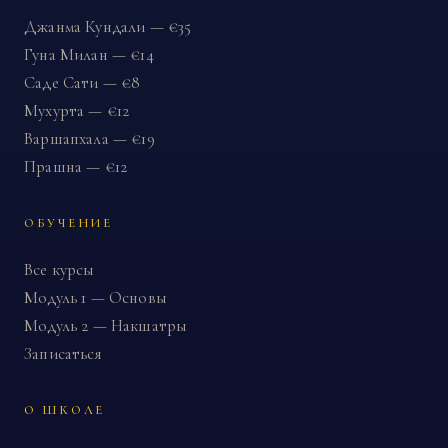
Джанма Кундали — €35
Гуна Милан — €14
Саде Сати — €8
Мухурта — €12
Варшапхала — €19
Прашна — €12
ОБУЧЕНИЕ
Все курсы
Модуль 1 — Основы
Модуль 2 — Накшатры
Записаться
О ШКОЛЕ