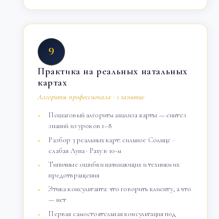
9
Практика на реальных натальных
картах
Алгоритм профессионала · 1 занятие
Пошаговый алгоритм анализа карты — синтез
знаний из уроков 1–8
Разбор 3 реальных карт: сильное Солнце ·
слабая Луна · Раху в 10-м
Типичные ошибки начинающих и техники их
предотвращения
Этика консультанта: что говорить клиенту, а что
— нет
Первая самостоятельная консультация под