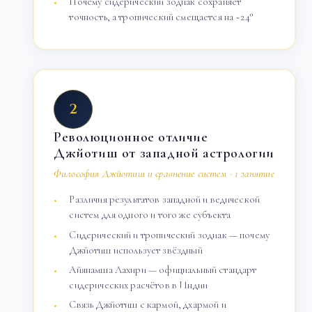
Почему сидерический зодиак сохраняет
точность, а тропический смещается на ~24°
2
Революционное отличие
Джйотиш от западной астрологии
Философия Джйотиш и сравнение систем · 1 занятие
Различия результатов западной и ведической
систем для одного и того же субъекта
Сидерический и тропический зодиак — почему
Джйотиш использует звёздный
Айянамша Лахири — официальный стандарт
сидерических расчётов в Индии
Связь Джйотиш с кармой, дхармой и