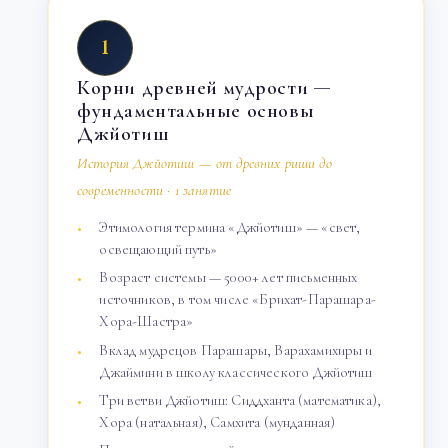
1
Корни древней мудрости —
фундаментальные основы
Джйотиш
История Джйотиш — от древних риши до
современности · 1 занятие
Этимология термина «Джйотиш» — «свет,
освещающий путь»
Возраст системы — 5000+ лет письменных
источников, в том числе «Брихат-Парашара-
Хора-Шастра»
Вклад мудрецов Парашары, Варахамихиры и
Джаймини в школу классического Джйотиш
Три ветви Джйотиш: Сиддханта (математика),
Хора (натальная), Самхита (мунданная)