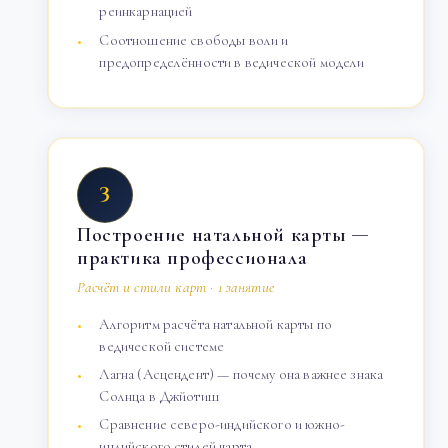
реинкарнацией
Соотношение свободы воли и
предопределённости в ведической модели
3
Построение натальной карты —
практика профессионала
Расчёт и стили карт · 1 занятие
Алгоритм расчёта натальной карты по
ведической системе
Лагна (Асцендент) — почему она важнее знака
Солнца в Джйотиш
Сравнение северо-индийского и южно-
индийского стилей чарта