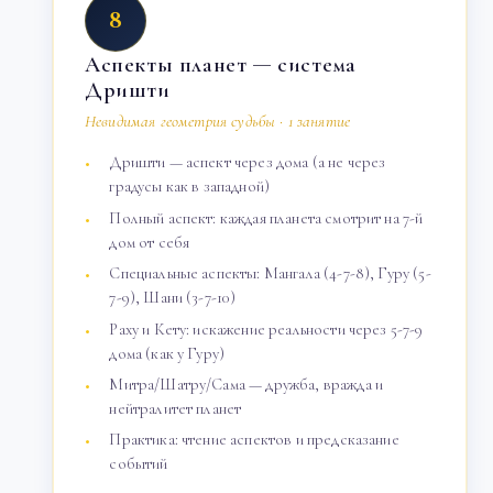
8
Аспекты планет — система
Дришти
Невидимая геометрия судьбы · 1 занятие
Дришти — аспект через дома (а не через
градусы как в западной)
Полный аспект: каждая планета смотрит на 7-й
дом от себя
Специальные аспекты: Мангала (4-7-8), Гуру (5-
7-9), Шани (3-7-10)
Раху и Кету: искажение реальности через 5-7-9
дома (как у Гуру)
Митра/Шатру/Сама — дружба, вражда и
нейтралитет планет
Практика: чтение аспектов и предсказание
событий