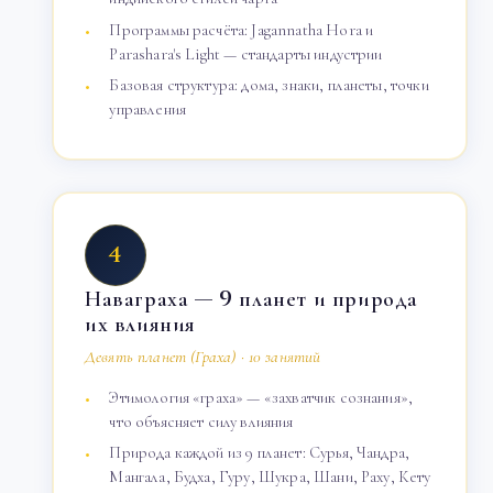
Программы расчёта: Jagannatha Hora и
Parashara's Light — стандарты индустрии
Базовая структура: дома, знаки, планеты, точки
управления
4
Наваграха — 9 планет и природа
их влияния
Девять планет (Граха) · 10 занятий
Этимология «граха» — «захватчик сознания»,
что объясняет силу влияния
Природа каждой из 9 планет: Сурья, Чандра,
Мангала, Будха, Гуру, Шукра, Шани, Раху, Кету